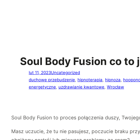
Soul Body Fusion co to 
lut 11, 2023
Uncategorized
duchowe przebudzenie
, 
hipnoterapia
, 
hipnoza
, 
hoopon
energetyczne
, 
uzdrawianie kwantowe
, 
Wrocław
Soul Body Fusion to proces połączenia duszy, Twojego
Masz uczucie, że tu nie pasujesz, poczucie braku prz