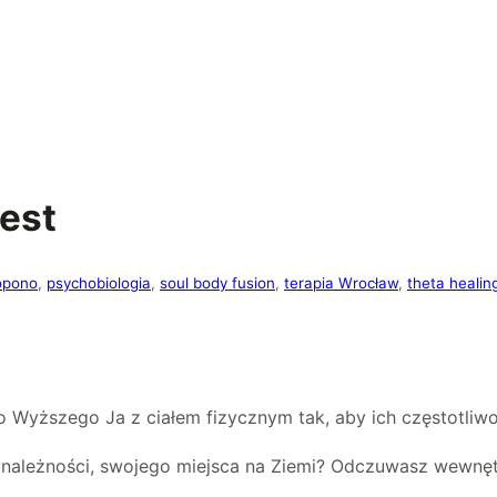
jest
opono
, 
psychobiologia
, 
soul body fusion
, 
terapia Wrocław
, 
theta healin
 Wyższego Ja z ciałem fizycznym tak, aby ich częstotliwośc
ynależności, swojego miejsca na Ziemi? Odczuwasz wewnętrz