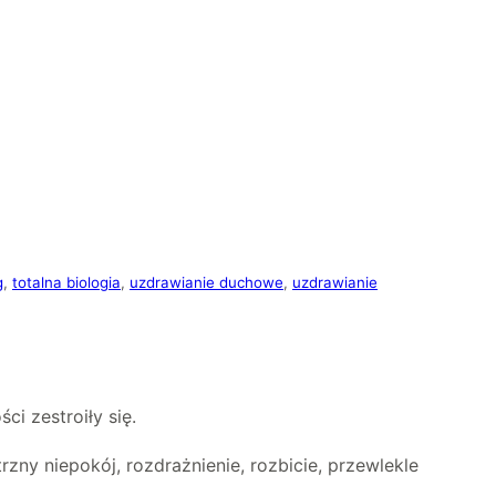
g
, 
totalna biologia
, 
uzdrawianie duchowe
, 
uzdrawianie
i zestroiły się.
ny niepokój, rozdrażnienie, rozbicie, przewlekle