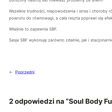
obniżony nastrój lub miewasz problemy ze snem?
Wszelkie trudności, niepowodzenia i stres i choroby r
powrotu do równowagi, a cała reszta poprawi się efek
Właśnie to zapewnia SBF.
Sesje SBF wykonuję zarówno zdalnie, jak i stacjonarnie
←
Poprzedni
2 odpowiedzi na “Soul Body Fus