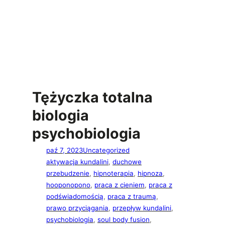
Tężyczka totalna
biologia
psychobiologia
paź 7, 2023
Uncategorized
aktywacja kundalini
, 
duchowe
przebudzenie
, 
hipnoterapia
, 
hipnoza
, 
hooponopono
, 
praca z cieniem
, 
praca z
podświadomością
, 
praca z traumą
, 
prawo przyciągania
, 
przepływ kundalini
, 
psychobiologia
, 
soul body fusion
, 