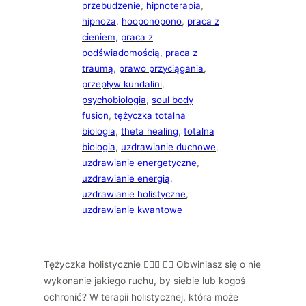
przebudzenie
, 
hipnoterapia
, 
hipnoza
, 
hooponopono
, 
praca z
cieniem
, 
praca z
podświadomością
, 
praca z
traumą
, 
prawo przyciągania
, 
przepływ kundalini
, 
psychobiologia
, 
soul body
fusion
, 
tężyczka totalna
biologia
, 
theta healing
, 
totalna
biologia
, 
uzdrawianie duchowe
, 
uzdrawianie energetyczne
, 
uzdrawianie energią
, 
uzdrawianie holistyczne
, 
uzdrawianie kwantowe
Tężyczka holistycznie 🧚🏻‍♀️ 👉🏻 Obwiniasz się o nie
wykonanie jakiego ruchu, by siebie lub kogoś
ochronić? W terapii holistycznej, która może