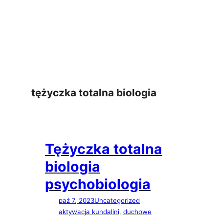
Przejdź
do
treści
tężyczka totalna biologia
Tężyczka totalna
biologia
psychobiologia
paź 7, 2023
Uncategorized
aktywacja kundalini
, 
duchowe