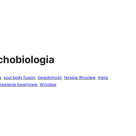
chobiologia
a
, 
soul body fusion
, 
świadomość
, 
terapia Wrocław
, 
theta
rawianie kwantowe
, 
Wrocław