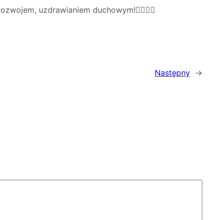
rozwojem, uzdrawianiem duchowym!🧚🏻‍♀️✨
Następny
→