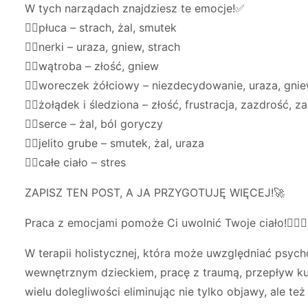
W tych narządach znajdziesz te emocje!✅
👉🏻płuca – strach, żal, smutek
👉🏻nerki – uraza, gniew, strach
👉🏻wątroba – złość, gniew
👉🏻woreczek żółciowy – niezdecydowanie, uraza, gnie
👉🏻żołądek i śledziona – złość, frustracja, zazdrość, z
👉🏻serce – żal, ból goryczy
👉🏻jelito grube – smutek, żal, uraza
👉🏻całe ciało – stres
ZAPISZ TEN POST, A JA PRZYGOTUJĘ WIĘCEJ!🚀
Praca z emocjami pomoże Ci uwolnić Twoje ciało!🧚🏻‍♀
W terapii holistycznej, która może uwzględniać psychob
wewnętrznym dzieckiem, pracę z traumą, przepływ ku
wielu dolegliwości eliminując nie tylko objawy, ale te