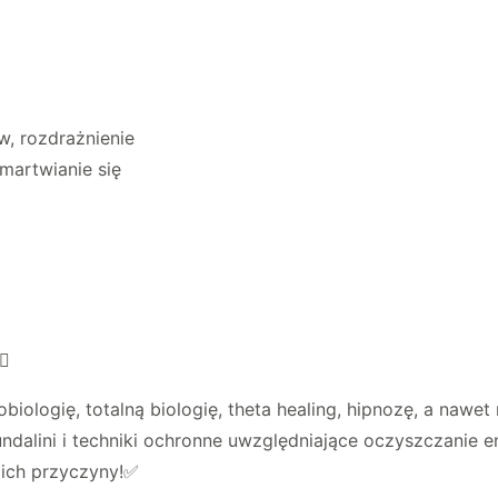
w, rozdrażnienie
amartwianie się
️✨
iologię, totalną biologię, theta healing, hipnozę, a nawet
ndalini i techniki ochronne uwzględniające oczyszczanie 
ż ich przyczyny!✅