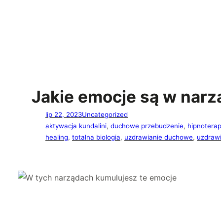
Jakie emocje są w narz
lip 22, 2023
Uncategorized
aktywacja kundalini
, 
duchowe przebudzenie
, 
hipnoterap
healing
, 
totalna biologia
, 
uzdrawianie duchowe
, 
uzdrawi