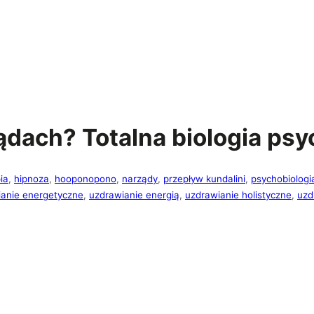
ądach? Totalna biologia psy
ia
, 
hipnoza
, 
hooponopono
, 
narządy
, 
przepływ kundalini
, 
psychobiologi
anie energetyczne
, 
uzdrawianie energią
, 
uzdrawianie holistyczne
, 
uzd