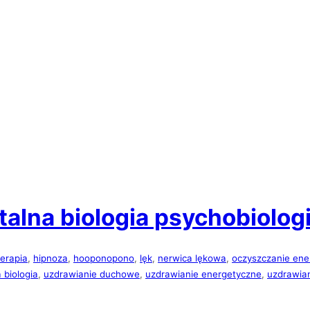
otalna biologia psychobiolog
erapia
, 
hipnoza
, 
hooponopono
, 
lęk
, 
nerwica lękowa
, 
oczyszczanie ene
 biologia
, 
uzdrawianie duchowe
, 
uzdrawianie energetyczne
, 
uzdrawian