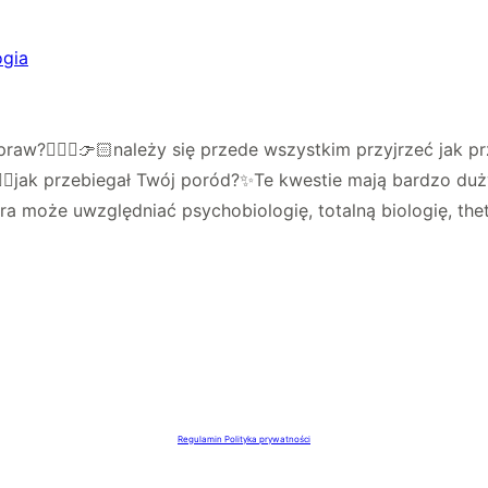
raw?🤷🏼‍♀️👉🏻należy się przede wszystkim przyjrzeć jak pr
🏻‍♀️jak przebiegał Twój poród?✨Te kwestie mają bardzo du
ra może uwzględniać psychobiologię, totalną biologię, th
Regulamin
Polityka prywatności