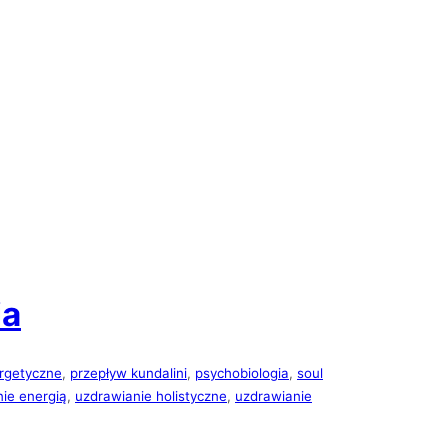
ia
rgetyczne
, 
przepływ kundalini
, 
psychobiologia
, 
soul
ie energią
, 
uzdrawianie holistyczne
, 
uzdrawianie