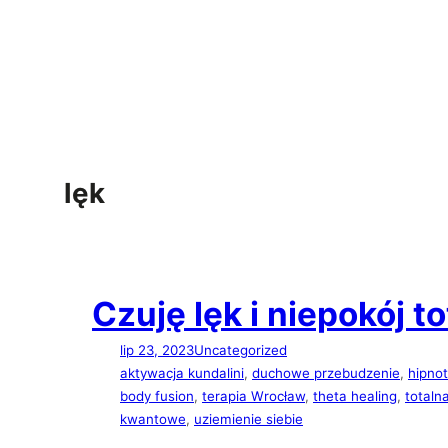
Przejdź
do
treści
lęk
Czuję lęk i niepokój t
lip 23, 2023
Uncategorized
aktywacja kundalini
, 
duchowe przebudzenie
, 
hipnot
body fusion
, 
terapia Wrocław
, 
theta healing
, 
totalna
kwantowe
, 
uziemienie siebie