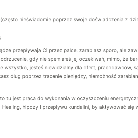
nie (często nieświadomie poprzez swoje doświadczenia z dzi
ą
ieniądze przepływają Ci przez palce, zarabiasz sporo, ale z
, odrzucenie, gdy nie spełniałeś jej oczekiwań, mimo, że bar
e wszystko, jesteś niewidzialny dla ofert, pracodawców, s
spłacasz dług poprzez tracenie pieniędzy, niemożność zarab
 to tu jest praca do wykonania w oczyszczeniu energetyczn
ta Healing, hipozy I przepływu kundalini, by aktywować si