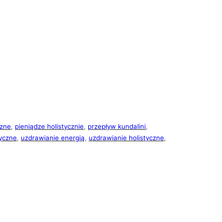
czne
, 
pieniądze holistycznie
, 
przepływ kundalini
, 
yczne
, 
uzdrawianie energią
, 
uzdrawianie holistyczne
, 