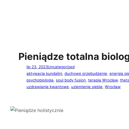
Pieniądze totalna biolo
lip 23, 2023
Uncategorized
aktywacja kundalini
, 
duchowe przebudzenie
, 
energia pi
psychobiologia
, 
soul body fusion
, 
terapia Wrocław
, 
thet
uzdrawianie kwantowe
, 
uziemienie siebie
, 
Wrocław