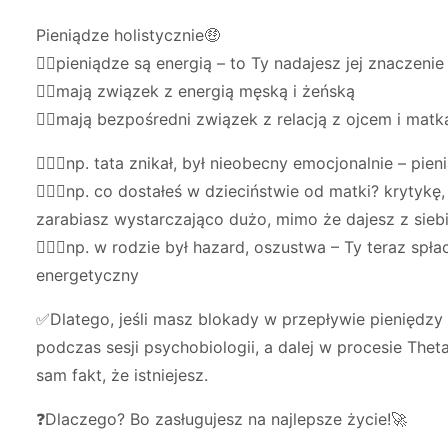
Pieniądze holistycznie🤑
👉🏻pieniądze są energią – to Ty nadajesz jej znacze
👉🏻mają związek z energią męską i żeńską
👉🏻mają bezpośredni związek z relacją z ojcem i matk
🧚🏻‍♀️np. tata znikał, był nieobecny emocjonalnie – p
🧚🏻‍♀️np. co dostałeś w dzieciństwie od matki? krytykę
zarabiasz wystarczająco dużo, mimo że dajesz z siebi
🧚🏻‍♀️np. w rodzie był hazard, oszustwa – Ty teraz 
energetyczny
✅Dlatego, jeśli masz blokady w przepływie pieniędzy
podczas sesji psychobiologii, a dalej w procesie The
sam fakt, że istniejesz.
❓Dlaczego? Bo zasługujesz na najlepsze życie!🚀