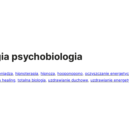
gia psychobiologia
eniądza
, 
hipnoterapia
, 
hipnoza
, 
hooponopono
, 
oczyszczanie energety
a healing
, 
totalna biologia
, 
uzdrawianie duchowe
, 
uzdrawianie energet