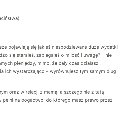
eciństwa)
awsze pojawiają się jakieś niespodziewane duże wydatki
dzo się starałeś, zabiegałeś o miłość i uwagę? – nie
amych pieniędzy, mimo, że cały czas działasz
iania ich wystarczająco – wyrównujesz tym samym dług
ym oraz w relacji z mamą, a szczególnie z tatą
ę w pełni na bogactwo, do którego masz prawo przez