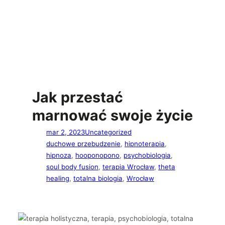
Jak przestać
marnować swoje życie
mar 2, 2023
Uncategorized
duchowe przebudzenie
, 
hipnoterapia
, 
hipnoza
, 
hooponopono
, 
psychobiologia
, 
soul body fusion
, 
terapia Wrocław
, 
theta
healing
, 
totalna biologia
, 
Wrocław