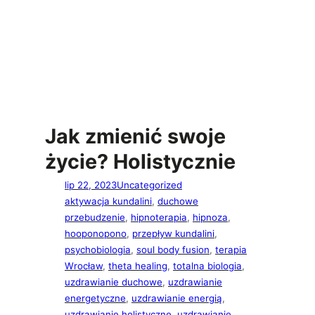
Jak zmienić swoje
życie? Holistycznie
lip 22, 2023
Uncategorized
aktywacja kundalini
, 
duchowe
przebudzenie
, 
hipnoterapia
, 
hipnoza
, 
hooponopono
, 
przepływ kundalini
, 
psychobiologia
, 
soul body fusion
, 
terapia
Wrocław
, 
theta healing
, 
totalna biologia
, 
uzdrawianie duchowe
, 
uzdrawianie
energetyczne
, 
uzdrawianie energią
, 
uzdrawianie holistyczne
, 
uzdrawianie