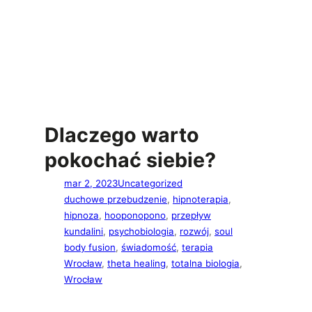
Dlaczego warto
pokochać siebie?
mar 2, 2023
Uncategorized
duchowe przebudzenie
, 
hipnoterapia
, 
hipnoza
, 
hooponopono
, 
przepływ
kundalini
, 
psychobiologia
, 
rozwój
, 
soul
body fusion
, 
świadomość
, 
terapia
Wrocław
, 
theta healing
, 
totalna biologia
, 
Wrocław