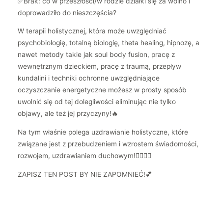
✅Brak: co w przeszłości/w rodzie działki się za wolno i
doprowadziło do nieszczęścia?
W terapii holistycznej, która może uwzględniać
psychobiologię, totalną biologię, theta healing, hipnozę, a
nawet metody takie jak soul body fusion, pracę z
wewnętrznym dzieckiem, pracę z traumą, przepływ
kundalini i techniki ochronne uwzględniające
oczyszczanie energetyczne możesz w prosty sposób
uwolnić się od tej dolegliwości eliminując nie tylko
objawy, ale też jej przyczyny!🔥
Na tym właśnie polega uzdrawianie holistyczne, które
związane jest z przebudzeniem i wzrostem świadomości,
rozwojem, uzdrawianiem duchowym!🧚🏻‍♀️✨
ZAPISZ TEN POST BY NIE ZAPOMNIEĆ!💕