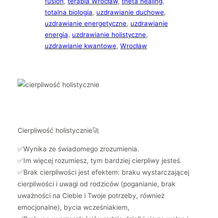
fusion
, 
terapia Wrocław
, 
theta healing
, 
totalna biologia
, 
uzdrawianie duchowe
, 
uzdrawianie energetyczne
, 
uzdrawianie
energią
, 
uzdrawianie holistyczne
, 
uzdrawianie kwantowe
, 
Wrocław
Cierpliwość holistycznie🚀
✅Wynika ze świadomego zrozumienia.
✅Im więcej rozumiesz, tym bardziej cierpliwy jesteś.
✅Brak cierpliwości jest efektem: braku wystarczającej
cierpliwości i uwagi od rodziców (poganianie, brak
uważności na Ciebie i Twoje potrzeby, również
emocjonalne), bycia wcześniakiem,