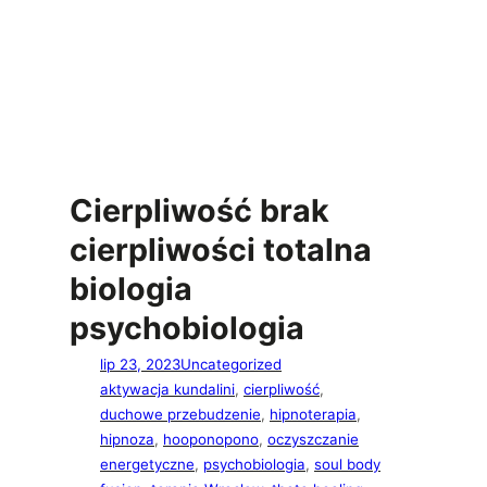
Cierpliwość brak
cierpliwości totalna
biologia
psychobiologia
lip 23, 2023
Uncategorized
aktywacja kundalini
, 
cierpliwość
, 
duchowe przebudzenie
, 
hipnoterapia
, 
hipnoza
, 
hooponopono
, 
oczyszczanie
energetyczne
, 
psychobiologia
, 
soul body